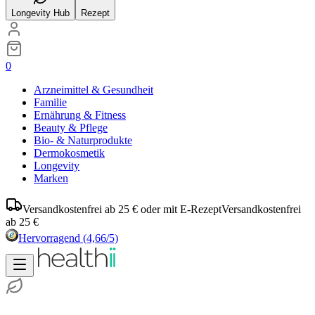
Longevity Hub
Rezept
0
Arzneimittel & Gesundheit
Familie
Ernährung & Fitness
Beauty & Pflege
Bio- & Naturprodukte
Dermokosmetik
Longevity
Marken
Versandkostenfrei ab 25 € oder mit E-Rezept
Versandkostenfrei
ab 25 €
Hervorragend
(4,66/5)