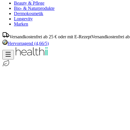
Beauty & Pflege
Bio- & Naturprodukte
Dermokosmetik
Longevity
Marken
Versandkostenfrei ab 25 € oder mit E-Rezept
Versandkostenfrei ab
Hervorragend
(4,66/5)