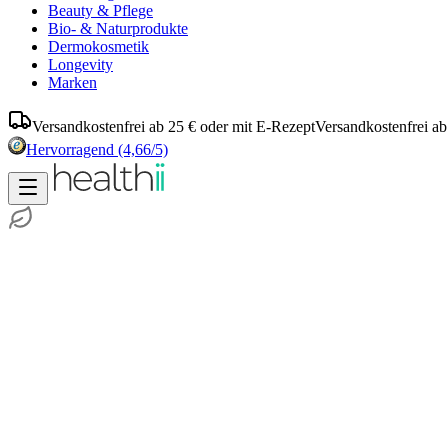
Beauty & Pflege
Bio- & Naturprodukte
Dermokosmetik
Longevity
Marken
Versandkostenfrei ab 25 € oder mit E-Rezept
Versandkostenfrei ab
Hervorragend
(4,66/5)