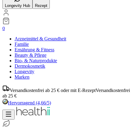
Longevity Hub
Rezept
0
Arzneimittel & Gesundheit
Familie
Ernährung & Fitness
Beauty & Pflege
Bio- & Naturprodukte
Dermokosmetik
Longevity
Marken
Versandkostenfrei ab 25 € oder mit E-Rezept
Versandkostenfrei
ab 25 €
Hervorragend
(4,66/5)