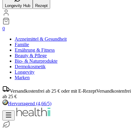
Longevity Hub
Rezept
0
Arzneimittel & Gesundheit
Familie
Ernährung & Fitness
Beauty & Pflege
Bio- & Naturprodukte
Dermokosmetik
Longevity
Marken
Versandkostenfrei ab 25 € oder mit E-Rezept
Versandkostenfrei
ab 25 €
Hervorragend
(4,66/5)