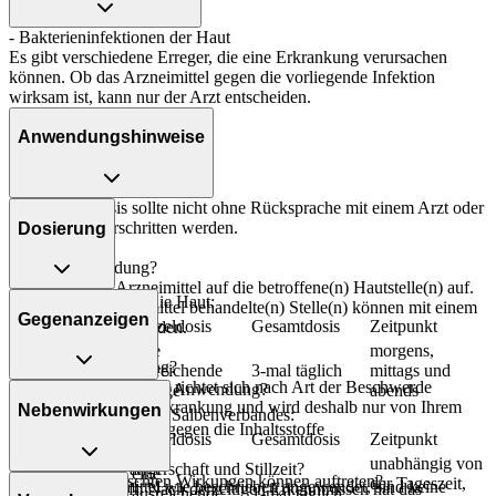
- Bakterieninfektionen der Haut
Es gibt verschiedene Erreger, die eine Erkrankung verursachen
können. Ob das Arzneimittel gegen die vorliegende Infektion
wirksam ist, kann nur der Arzt entscheiden.
Anwendungshinweise
Die Gesamtdosis sollte nicht ohne Rücksprache mit einem Arzt oder
Apotheker überschritten werden.
Dosierung
Art der Anwendung?
Tragen Sie das Arzneimittel auf die betroffene(n) Hautstelle(n) auf.
Zum Auftragen auf die Haut:
Die mit dem Arzneimittel behandelte(n) Stelle(n) können mit einem
Gegenanzeigen
Personenkreis
Einzeldosis
Gesamtdosis
Zeitpunkt
Verband bedeckt werden.
eine
morgens,
Alle
Dauer der Anwendung?
ausreichende
3-mal täglich
mittags und
Altersgruppen
Die Anwendungsdauer richtet sich nach Art der Beschwerde
Was spricht gegen eine Anwendung?
Menge
abends
und/oder Dauer der Erkrankung und wird deshalb nur von Ihrem
Nebenwirkungen
Zur Zubereitung eines Salbenverbandes:
Arzt bestimmt.
- Überempfindlichkeit gegen die Inhaltsstoffe
Personenkreis
Einzeldosis
Gesamtdosis
Zeitpunkt
unabhängig von
Überdosierung?
Was ist mit Schwangerschaft und Stillzeit?
eine
Welche unerwünschten Wirkungen können auftreten?
Alle
der Tageszeit,
Wird das Arzneimittel wie beschrieben angewendet, sind keine
- Schwangerschaft: Nach derzeitigen Erkenntnissen hat das
ausreichende
1-mal täglich