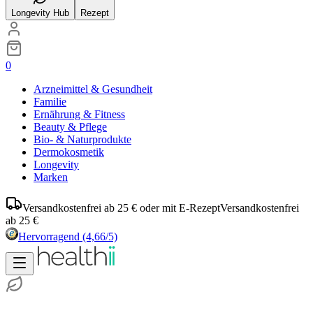
Longevity Hub
Rezept
0
Arzneimittel & Gesundheit
Familie
Ernährung & Fitness
Beauty & Pflege
Bio- & Naturprodukte
Dermokosmetik
Longevity
Marken
Versandkostenfrei ab 25 € oder mit E-Rezept
Versandkostenfrei
ab 25 €
Hervorragend
(4,66/5)