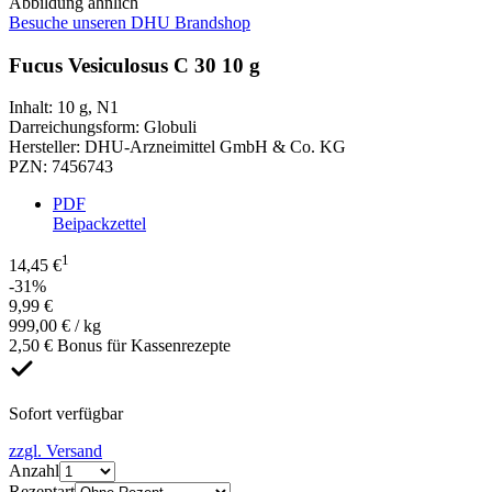
Abbildung ähnlich
Besuche unseren DHU Brandshop
Fucus Vesiculosus C 30 10 g
Inhalt
:
10 g
,
N1
Darreichungsform
:
Globuli
Hersteller
:
DHU-Arzneimittel GmbH & Co. KG
PZN
:
7456743
PDF
Beipackzettel
1
14,45 €
-31%
9,99 €
999,00 € / kg
2,50 € Bonus für Kassenrezepte
Sofort verfügbar
zzgl. Versand
Anzahl
Rezeptart