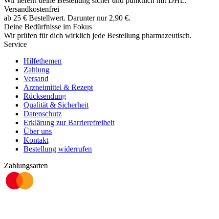
Wir liefern deine Bestellung sicher und
pünktlich
mit
DHL
.
Versandkostenfrei
ab
25
€
Bestellwert. Darunter nur
2,90
€
.
Deine Bedürfnisse im Fokus
Wir prüfen für dich wirklich
jede
Bestellung pharmazeutisch.
Service
Hilfethemen
Zahlung
Versand
Arzneimittel & Rezept
Rücksendung
Qualität & Sicherheit
Datenschutz
Erklärung zur Barrierefreiheit
Über uns
Kontakt
Bestellung widerrufen
Zahlungsarten