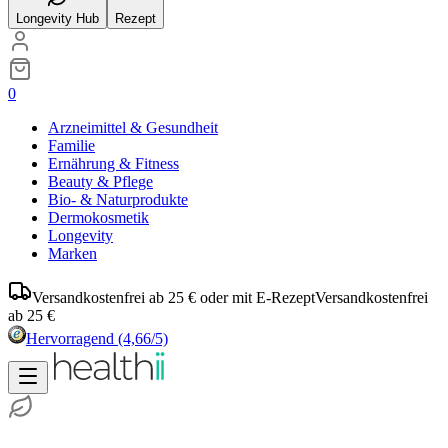
Longevity Hub
Rezept
0
Arzneimittel & Gesundheit
Familie
Ernährung & Fitness
Beauty & Pflege
Bio- & Naturprodukte
Dermokosmetik
Longevity
Marken
Versandkostenfrei ab 25 € oder mit E-Rezept
Versandkostenfrei
ab 25 €
Hervorragend
(4,66/5)