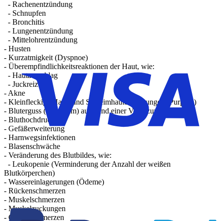
- Rachenentzündung
- Schnupfen
- Bronchitis
- Lungenentzündung
- Mittelohrentzündung
- Husten
- Kurzatmigkeit (Dyspnoe)
- Überempfindlichkeitsreaktionen der Haut, wie:
- Hautausschlag
- Juckreiz
- Akne
- Kleinfleckige Haut- und Schleimhauteinblutungen (Purpura)
- Bluterguss (Hämatom) aufgrund einer Verletzung
- Bluthochdruck
- Gefäßerweiterung
- Harnwegsinfektionen
- Blasenschwäche
- Veränderung des Blutbildes, wie:
- Leukopenie (Verminderung der Anzahl der weißen
Blutkörperchen)
- Wassereinlagerungen (Ödeme)
- Rückenschmerzen
- Muskelschmerzen
- Muskelzuckungen
- Gelenkschmerzen