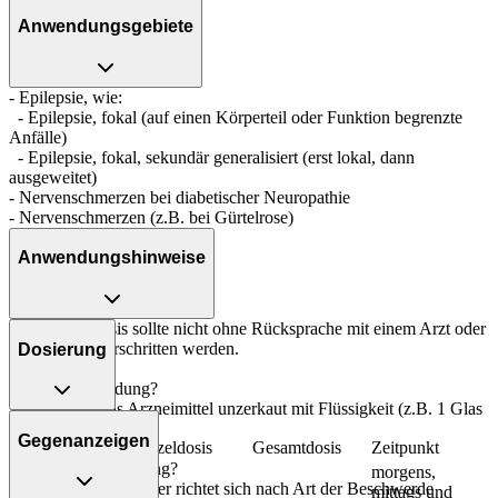
Anwendungsgebiete
- Epilepsie, wie:
- Epilepsie, fokal (auf einen Körperteil oder Funktion begrenzte
Anfälle)
- Epilepsie, fokal, sekundär generalisiert (erst lokal, dann
ausgeweitet)
- Nervenschmerzen bei diabetischer Neuropathie
- Nervenschmerzen (z.B. bei Gürtelrose)
Anwendungshinweise
Die Gesamtdosis sollte nicht ohne Rücksprache mit einem Arzt oder
Apotheker überschritten werden.
Dosierung
Art der Anwendung?
Nehmen Sie das Arzneimittel unzerkaut mit Flüssigkeit (z.B. 1 Glas
Epilepsie:
Wasser) ein.
Gegenanzeigen
Personenkreis
Einzeldosis
Gesamtdosis
Zeitpunkt
Dauer der Anwendung?
morgens,
Die Anwendungsdauer richtet sich nach Art der Beschwerde
Jugendliche ab
mittags und