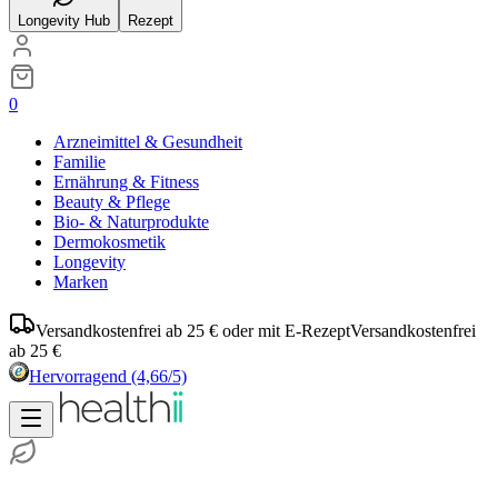
Longevity Hub
Rezept
0
Arzneimittel & Gesundheit
Familie
Ernährung & Fitness
Beauty & Pflege
Bio- & Naturprodukte
Dermokosmetik
Longevity
Marken
Versandkostenfrei ab 25 € oder mit E-Rezept
Versandkostenfrei
ab 25 €
Hervorragend
(4,66/5)