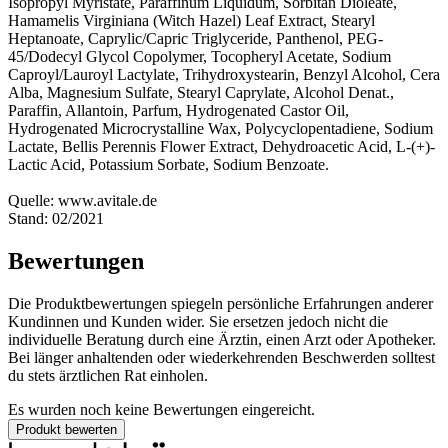
Isopropyl Myristate, Paraffinum Liquidum, Sorbitan Dioleate,
Hamamelis Virginiana (Witch Hazel) Leaf Extract, Stearyl
Heptanoate, Caprylic/Capric Triglyceride, Panthenol, PEG-
45/Dodecyl Glycol Copolymer, Tocopheryl Acetate, Sodium
Caproyl/Lauroyl Lactylate, Trihydroxystearin, Benzyl Alcohol, Cera
Alba, Magnesium Sulfate, Stearyl Caprylate, Alcohol Denat.,
Paraffin, Allantoin, Parfum, Hydrogenated Castor Oil,
Hydrogenated Microcrystalline Wax, Polycyclopentadiene, Sodium
Lactate, Bellis Perennis Flower Extract, Dehydroacetic Acid, L-(+)-
Lactic Acid, Potassium Sorbate, Sodium Benzoate.
Quelle: www.avitale.de
Stand: 02/2021
Bewertungen
Die Produktbewertungen spiegeln persönliche Erfahrungen anderer
Kundinnen und Kunden wider. Sie ersetzen jedoch nicht die
individuelle Beratung durch eine Ärztin, einen Arzt oder Apotheker.
Bei länger anhaltenden oder wiederkehrenden Beschwerden solltest
du stets ärztlichen Rat einholen.
Es wurden noch keine Bewertungen eingereicht.
Produkt bewerten