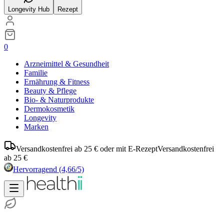
Longevity Hub
Rezept
0
Arzneimittel & Gesundheit
Familie
Ernährung & Fitness
Beauty & Pflege
Bio- & Naturprodukte
Dermokosmetik
Longevity
Marken
Versandkostenfrei ab 25 € oder mit E-Rezept
Versandkostenfrei
ab 25 €
Hervorragend
(4,66/5)