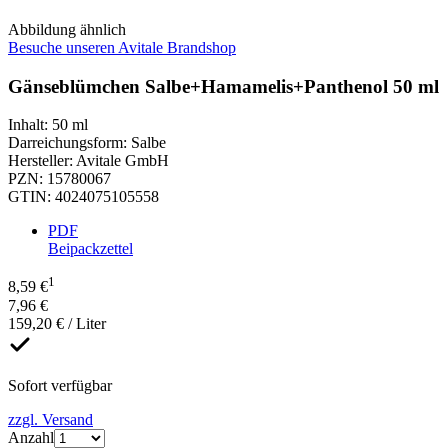
Abbildung ähnlich
Besuche unseren Avitale Brandshop
Gänseblümchen Salbe+Hamamelis+Panthenol 50 ml
Inhalt
:
50 ml
Darreichungsform
:
Salbe
Hersteller
:
Avitale GmbH
PZN
:
15780067
GTIN
:
4024075105558
PDF
Beipackzettel
1
8,59 €
7,96 €
159,20 € / Liter
Sofort verfügbar
zzgl. Versand
Anzahl