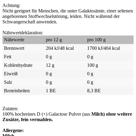
Achtung:
Nicht geeignet für Menschen, die unter Galaktosämie, einer seltenen
angeborenen Stoffwechselstörung, leiden. Nicht während der
Schwangerschaft anwenden.
Nährwertdeklaration:
Nährwerte
pro 12 g
pro 100 g
Brennwert
204 kJ/48 kcal
1700 kJ/404 kcal
Fett
0 g
0 g
Kohlenhydrate
12 g
100 g
Eiweiß
0 g
0 g
Salz
0 g
0 g
Broteinheiten
1 BE
8,3 BE
Zutaten:
100% hochreines D (+) Galactose Pulver (aus
Milch) ohne weitere
Zusätze, fein vermahlen.
Allergene:
Milch