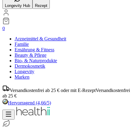
Longevity Hub
Rezept
0
Arzneimittel & Gesundheit
Familie
Ernährung & Fitness
Beauty & Pflege
Bio- & Naturprodukte
Dermokosmetik
Longevity
Marken
Versandkostenfrei ab 25 € oder mit E-Rezept
Versandkostenfrei
ab 25 €
Hervorragend
(4,66/5)