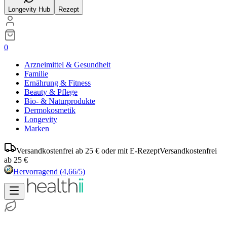
Longevity Hub
Rezept
0
Arzneimittel & Gesundheit
Familie
Ernährung & Fitness
Beauty & Pflege
Bio- & Naturprodukte
Dermokosmetik
Longevity
Marken
Versandkostenfrei ab 25 € oder mit E-Rezept
Versandkostenfrei
ab 25 €
Hervorragend
(4,66/5)