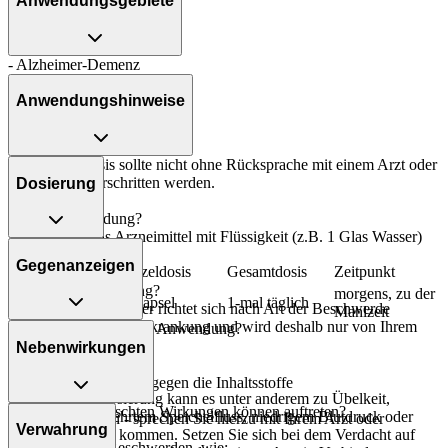
Anwendungsgebiete
- Alzheimer-Demenz
Anwendungshinweise
Die Gesamtdosis sollte nicht ohne Rücksprache mit einem Arzt oder
Apotheker überschritten werden.
Dosierung
Art der Anwendung?
Nehmen Sie das Arzneimittel mit Flüssigkeit (z.B. 1 Glas Wasser)
Folgebehandlung:
ein.
Gegenanzeigen
Personenkreis
Einzeldosis
Gesamtdosis
Zeitpunkt
Dauer der Anwendung?
morgens, zu der
Erwachsene
1 Kapsel
1-mal täglich
Die Anwendungsdauer richtet sich nach Art der Beschwerde
Mahlzeit
und/oder Dauer der Erkrankung und wird deshalb nur von Ihrem
Was spricht gegen eine Anwendung?
Arzt bestimmt.
Nebenwirkungen
Immer:
Überdosierung?
- Überempfindlichkeit gegen die Inhaltsstoffe
Bei einer Überdosierung kann es unter anderem zu Übelkeit,
Welche unerwünschten Wirkungen können auftreten?
Erbrechen, vermehrtem Speichelfluss, niedrigem Blutdruck oder
Unter Umständen - sprechen Sie hierzu mit Ihrem Arzt oder
Verwahrung
Pulserniedrigung kommen. Setzen Sie sich bei dem Verdacht auf
Apotheker:
- Magen-Darm-Beschwerden, wie: