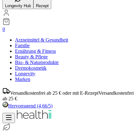
Longevity Hub
Rezept
0
Arzneimittel & Gesundheit
Familie
Ernährung & Fitness
Beauty & Pflege
Bio- & Naturprodukte
Dermokosmetik
Longevity
Marken
Versandkostenfrei ab 25 € oder mit E-Rezept
Versandkostenfrei
ab 25 €
Hervorragend
(4,66/5)