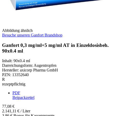
Abbildung ähnlich
Besuche unseren Ganfort Brandshop
Ganfort 0,3 mg/ml+5 mg/ml AT in Einzeldosisbeh.
90x0.4 ml
Inhalt
:
90x0.4 ml
Darreichungsform
:
Augentropfen
Hersteller
:
axicorp Pharma GmbH
PZN
:
13352640
R
rezeptpflichtig
PDF
Beipackzettel
77,08 €
2.141,11 € / Liter
3,86 € Bonus für Kassenrezepte