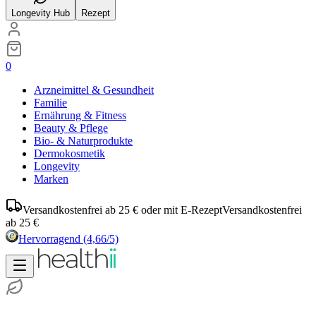
Longevity Hub
Rezept
0
Arzneimittel & Gesundheit
Familie
Ernährung & Fitness
Beauty & Pflege
Bio- & Naturprodukte
Dermokosmetik
Longevity
Marken
Versandkostenfrei ab 25 € oder mit E-Rezept
Versandkostenfrei
ab 25 €
Hervorragend
(4,66/5)