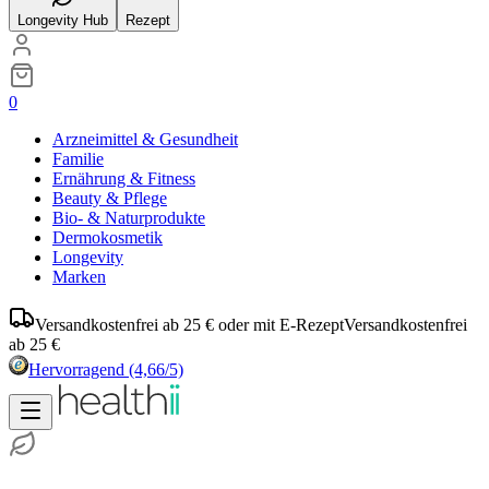
Longevity Hub
Rezept
0
Arzneimittel & Gesundheit
Familie
Ernährung & Fitness
Beauty & Pflege
Bio- & Naturprodukte
Dermokosmetik
Longevity
Marken
Versandkostenfrei ab 25 € oder mit E-Rezept
Versandkostenfrei
ab 25 €
Hervorragend
(4,66/5)