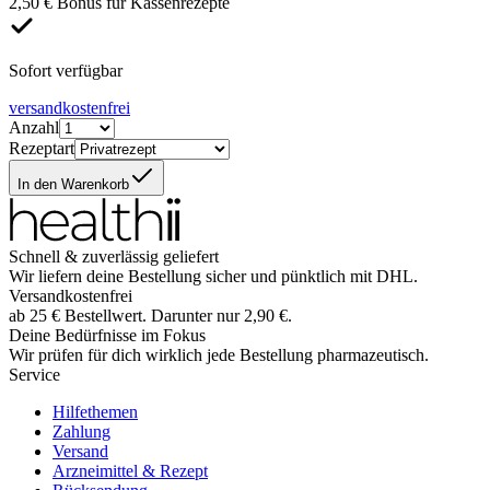
2,50 € Bonus für Kassenrezepte
Sofort verfügbar
versandkostenfrei
Anzahl
Rezeptart
In den Warenkorb
Schnell & zuverlässig geliefert
Wir liefern deine Bestellung sicher und
pünktlich
mit
DHL
.
Versandkostenfrei
ab
25
€
Bestellwert. Darunter nur
2,90
€
.
Deine Bedürfnisse im Fokus
Wir prüfen für dich wirklich
jede
Bestellung pharmazeutisch.
Service
Hilfethemen
Zahlung
Versand
Arzneimittel & Rezept