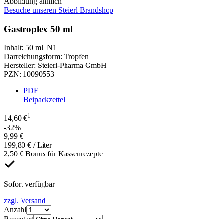
Abbildung ähnlich
Besuche unseren Steierl Brandshop
Gastroplex 50 ml
Inhalt
:
50 ml
,
N1
Darreichungsform
:
Tropfen
Hersteller
:
Steierl-Pharma GmbH
PZN
:
10090553
PDF
Beipackzettel
1
14,60 €
-32%
9,99 €
199,80 € / Liter
2,50 € Bonus für Kassenrezepte
Sofort verfügbar
zzgl. Versand
Anzahl
Rezeptart