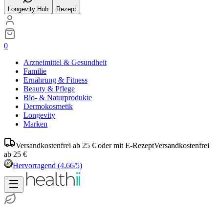
Longevity Hub
Rezept
0
Arzneimittel & Gesundheit
Familie
Ernährung & Fitness
Beauty & Pflege
Bio- & Naturprodukte
Dermokosmetik
Longevity
Marken
Versandkostenfrei ab 25 € oder mit E-Rezept
Versandkostenfrei
ab 25 €
Hervorragend
(4,66/5)