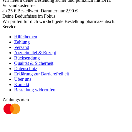
Wir liefern deine Bestellung sicher und
pünktlich
mit
DHL
.
Versandkostenfrei
ab
25
€
Bestellwert. Darunter nur
2,90
€
.
Deine Bedürfnisse im Fokus
Wir prüfen für dich wirklich
jede
Bestellung pharmazeutisch.
Service
Hilfethemen
Zahlung
Versand
Arzneimittel & Rezept
Rücksendung
Qualität & Sicherheit
Datenschutz
Erklärung zur Barrierefreiheit
Über uns
Kontakt
Bestellung widerrufen
Zahlungsarten