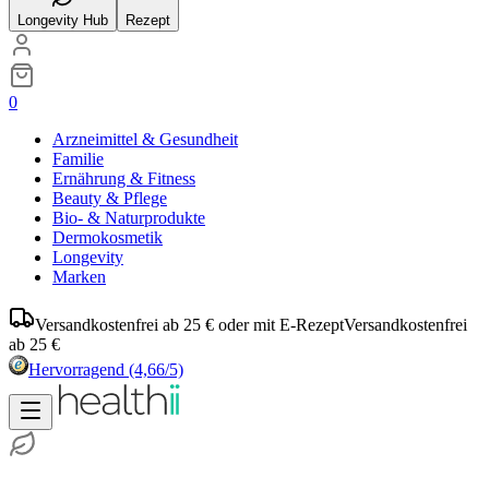
Longevity Hub
Rezept
0
Arzneimittel & Gesundheit
Familie
Ernährung & Fitness
Beauty & Pflege
Bio- & Naturprodukte
Dermokosmetik
Longevity
Marken
Versandkostenfrei ab 25 € oder mit E-Rezept
Versandkostenfrei
ab 25 €
Hervorragend
(4,66/5)