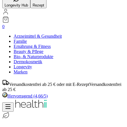
Longevity Hub
Rezept
0
Arzneimittel & Gesundheit
Familie
Ernährung & Fitness
Beauty & Pflege
Bio- & Naturprodukte
Dermokosmetik
Longevity
Marken
Versandkostenfrei ab 25 € oder mit E-Rezept
Versandkostenfrei
ab 25 €
Hervorragend
(4,66/5)