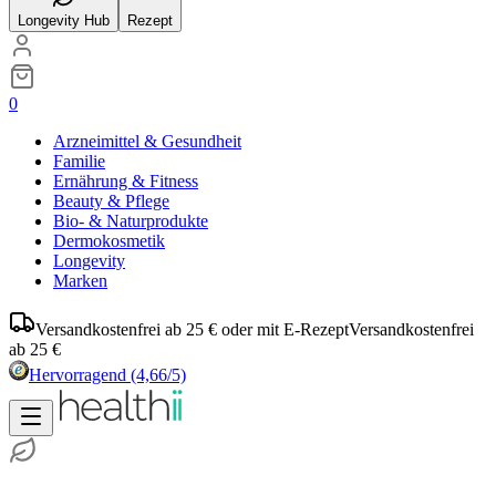
Longevity Hub
Rezept
0
Arzneimittel & Gesundheit
Familie
Ernährung & Fitness
Beauty & Pflege
Bio- & Naturprodukte
Dermokosmetik
Longevity
Marken
Versandkostenfrei ab 25 € oder mit E-Rezept
Versandkostenfrei
ab 25 €
Hervorragend
(4,66/5)