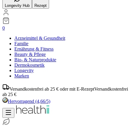
Longevity Hub
Rezept
0
Arzneimittel & Gesundheit
Familie
Ernährung & Fitness
Beauty & Pflege
Bio- & Naturprodukte
Dermokosmetik
Longevity
Marken
Versandkostenfrei ab 25 € oder mit E-Rezept
Versandkostenfrei
ab 25 €
Hervorragend
(4,66/5)