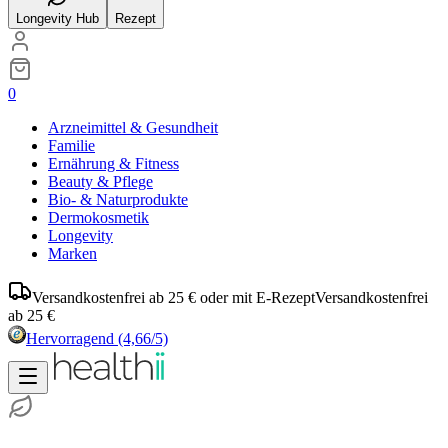
Longevity Hub
Rezept
0
Arzneimittel & Gesundheit
Familie
Ernährung & Fitness
Beauty & Pflege
Bio- & Naturprodukte
Dermokosmetik
Longevity
Marken
Versandkostenfrei ab 25 € oder mit E-Rezept
Versandkostenfrei
ab 25 €
Hervorragend
(4,66/5)