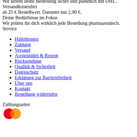
Wir liefern deine Bestellung sicher und
pünktlich
mit
DHL
.
Versandkostenfrei
ab
25
€
Bestellwert. Darunter nur
2,90
€
.
Deine Bedürfnisse im Fokus
Wir prüfen für dich wirklich
jede
Bestellung pharmazeutisch.
Service
Hilfethemen
Zahlung
Versand
Arzneimittel & Rezept
Rücksendung
Qualität & Sicherheit
Datenschutz
Erklärung zur Barrierefreiheit
Über uns
Kontakt
Bestellung widerrufen
Zahlungsarten