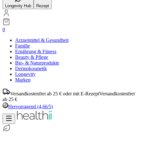
Longevity Hub
Rezept
0
Arzneimittel & Gesundheit
Familie
Ernährung & Fitness
Beauty & Pflege
Bio- & Naturprodukte
Dermokosmetik
Longevity
Marken
Versandkostenfrei ab 25 € oder mit E-Rezept
Versandkostenfrei
ab 25 €
Hervorragend
(4,66/5)