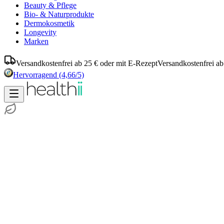
Beauty & Pflege
Bio- & Naturprodukte
Dermokosmetik
Longevity
Marken
Versandkostenfrei ab 25 € oder mit E-Rezept
Versandkostenfrei ab
Hervorragend
(4,66/5)