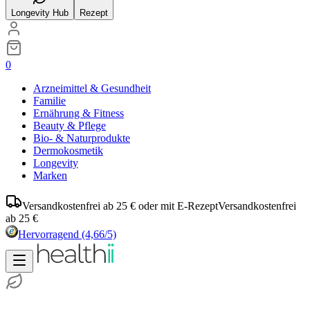
Longevity Hub
Rezept
0
Arzneimittel & Gesundheit
Familie
Ernährung & Fitness
Beauty & Pflege
Bio- & Naturprodukte
Dermokosmetik
Longevity
Marken
Versandkostenfrei ab 25 € oder mit E-Rezept
Versandkostenfrei
ab 25 €
Hervorragend
(4,66/5)