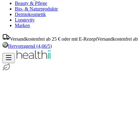
Beauty & Pflege
Bio- & Naturprodukte
Dermokosmetik
Longevity
Marken
Versandkostenfrei ab 25 € oder mit E-Rezept
Versandkostenfrei ab
Hervorragend
(4,66/5)