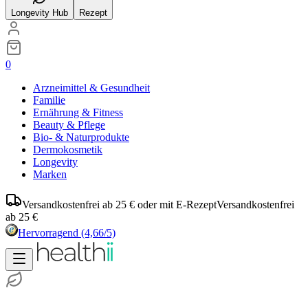
Longevity Hub
Rezept
0
Arzneimittel & Gesundheit
Familie
Ernährung & Fitness
Beauty & Pflege
Bio- & Naturprodukte
Dermokosmetik
Longevity
Marken
Versandkostenfrei ab 25 € oder mit E-Rezept
Versandkostenfrei
ab 25 €
Hervorragend
(4,66/5)