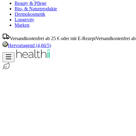
Beauty & Pflege
Bio- & Naturprodukte
Dermokosmetik
Longevity
Marken
Versandkostenfrei ab 25 € oder mit E-Rezept
Versandkostenfrei ab
Hervorragend
(4,66/5)