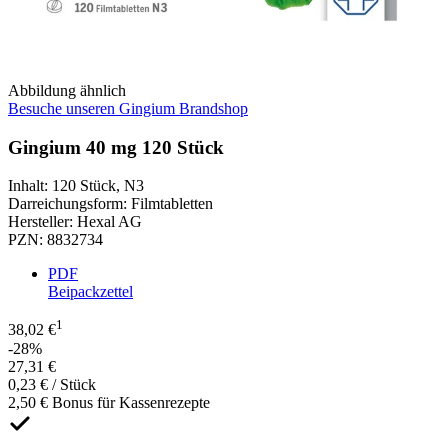
Abbildung ähnlich
Besuche unseren Gingium Brandshop
Gingium 40 mg 120 Stück
Inhalt
:
120 Stück
,
N3
Darreichungsform
:
Filmtabletten
Hersteller
:
Hexal AG
PZN
:
8832734
PDF
Beipackzettel
1
38,02 €
-28%
27,31 €
0,23 € / Stück
2,50 € Bonus für Kassenrezepte