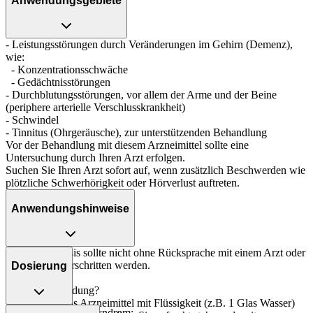
Anwendungsgebiete
- Leistungsstörungen durch Veränderungen im Gehirn (Demenz),
wie:
- Konzentrationsschwäche
- Gedächtnisstörungen
- Durchblutungsstörungen, vor allem der Arme und der Beine
(periphere arterielle Verschlusskrankheit)
- Schwindel
- Tinnitus (Ohrgeräusche), zur unterstützenden Behandlung
Vor der Behandlung mit diesem Arzneimittel sollte eine
Untersuchung durch Ihren Arzt erfolgen.
Suchen Sie Ihren Arzt sofort auf, wenn zusätzlich Beschwerden wie
plötzliche Schwerhörigkeit oder Hörverlust auftreten.
Anwendungshinweise
Die Gesamtdosis sollte nicht ohne Rücksprache mit einem Arzt oder
Apotheker überschritten werden.
Dosierung
Art der Anwendung?
Nehmen Sie das Arzneimittel mit Flüssigkeit (z.B. 1 Glas Wasser)
Bei Dementiellem Syndrom: