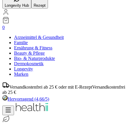
Longevity Hub
Rezept
0
Arzneimittel & Gesundheit
Familie
Ernährung & Fitness
Beauty & Pflege
Bio- & Naturprodukte
Dermokosmetik
Longevity
Marken
Versandkostenfrei ab 25 € oder mit E-Rezept
Versandkostenfrei
ab 25 €
Hervorragend
(4,66/5)