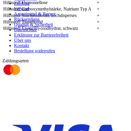
Hilfsstoff Hypromellose
+
Zahlung
Versand
Hilfsstoff Carboxymethylstärke, Natrium Typ A
+
Arzneimittel & Rezept
Hilfsstoff Siliciumdioxid, hochdisperses
+
Rücksendung
Hilfsstoff Titandioxid
+
Qualität & Sicherheit
Hilfsstoff Eisen(III)-oxidhydrat, schwarz
+
Datenschutz
Erklärung zur Barrierefreiheit
Über uns
Kontakt
Bestellung widerrufen
Zahlungsarten