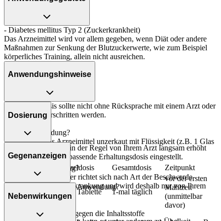
- Diabetes mellitus Typ 2 (Zuckerkrankheit)
Das Arzneimittel wird vor allem gegeben, wenn Diät oder andere
Maßnahmen zur Senkung der Blutzuckerwerte, wie zum Beispiel
körperliches Training, allein nicht ausreichen.
Anwendungshinweise
Die Gesamtdosis sollte nicht ohne Rücksprache mit einem Arzt oder
Apotheker überschritten werden.
Dosierung
Art der Anwendung?
Nehmen Sie das Arzneimittel unzerkaut mit Flüssigkeit (z.B. 1 Glas
Die Dosierung wird in der Regel von Ihrem Arzt langsam erhöht
Wasser) ein.
Gegenanzeigen
und auf eine für Sie passende Erhaltungsdosis eingestellt.
Personenkreis
Einzeldosis
Gesamtdosis
Zeitpunkt
Dauer der Anwendung?
Die Anwendungsdauer richtet sich nach Art der Beschwerde
vor der ersten
und/oder Dauer der Erkrankung und wird deshalb nur von Ihrem
Was spricht gegen eine Anwendung?
Mahlzeit
Erwachsene
1/2-1 Tablette
1-mal täglich
Arzt bestimmt.
Nebenwirkungen
(unmittelbar
Immer:
davor)
Überdosierung?
- Überempfindlichkeit gegen die Inhaltsstoffe