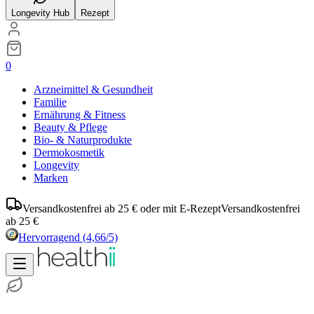
Longevity Hub
Rezept
0
Arzneimittel & Gesundheit
Familie
Ernährung & Fitness
Beauty & Pflege
Bio- & Naturprodukte
Dermokosmetik
Longevity
Marken
Versandkostenfrei ab 25 € oder mit E-Rezept
Versandkostenfrei
ab 25 €
Hervorragend
(4,66/5)