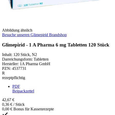
Abbildung ähnlich
Besuche unseren Glimepirid Brandshop
Glimepirid - 1 A Pharma 6 mg Tabletten 120 Stück
Inhalt
:
120 Stück
,
N2
Darreichungsform
:
Tabletten
Hersteller
:
1A Pharma GmbH
PZN
:
4537731
R
rezeptpflichtig
PDF
Beipackzettel
42,67 €
0,36 € / Stück
0,00 € Bonus für Kassenrezepte