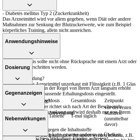
- Diabetes mellitus Typ 2 (Zuckerkrankheit)
Das Arzneimittel wird vor allem gegeben, wenn Diät oder andere
Maßnahmen zur Senkung der Blutzuckerwerte, wie zum Beispiel
körperliches Training, allein nicht ausreichen.
Anwendungshinweise
Die Gesamtdosis sollte nicht ohne Rücksprache mit einem Arzt oder
Apotheker überschritten werden.
Dosierung
Art der Anwendung?
Nehmen Sie das Arzneimittel unzerkaut mit Flüssigkeit (z.B. 1 Glas
Die Dosierung wird in der Regel von Ihrem Arzt langsam erhöht
Wasser) ein.
Gegenanzeigen
und auf eine für Sie passende Erhaltungsdosis eingestellt.
Personenkreis
Einzeldosis
Gesamtdosis
Zeitpunkt
Dauer der Anwendung?
Die Anwendungsdauer richtet sich nach Art der Beschwerde
vor der ersten
und/oder Dauer der Erkrankung und wird deshalb nur von Ihrem
Was spricht gegen eine Anwendung?
Mahlzeit
Erwachsene
1/2-1 Tablette
1-mal täglich
Arzt bestimmt.
Nebenwirkungen
(unmittelbar
Immer:
davor)
Überdosierung?
- Überempfindlichkeit gegen die Inhaltsstoffe
Bei einer Überdosierung kann es unter anderem zu Übelkeit,
- Zustände, die nur mit Insulingabe therapiert werden können, z.B.
Welche unerwünschten Wirkungen können auftreten?