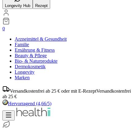
Longevity Hub
Rezept
0
Arzneimittel & Gesundheit
Familie
Ernährung & Fitness
Beauty & Pflege
Bio- & Naturprodukte
Dermokosmetik
Longevity
Marken
Versandkostenfrei ab 25 € oder mit E-Rezept
Versandkostenfrei
ab 25 €
Hervorragend
(4,66/5)