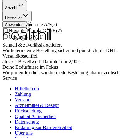
Anzahl
60 Stück
(
1
)
Hersteller
90 Stück
(
2
)
Abacus Medicine A/S
(
2
)
Anwenden
30 Stück
(
2
)
Novartis Pharma GmbH
(
2
)
Originalis B.V.
(
1
)
Schnell & zuverlässig geliefert
Wir liefern deine Bestellung sicher und
pünktlich
mit
DHL
.
Versandkostenfrei
ab
25
€
Bestellwert. Darunter nur
2,90
€
.
Deine Bedürfnisse im Fokus
Wir prüfen für dich wirklich
jede
Bestellung pharmazeutisch.
Service
Hilfethemen
Zahlung
Versand
Arzneimittel & Rezept
Rücksendung
Qualität & Sicherheit
Datenschutz
Erklärung zur Barrierefreiheit
Über uns