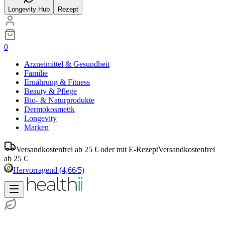
Longevity Hub
Rezept
0
Arzneimittel & Gesundheit
Familie
Ernährung & Fitness
Beauty & Pflege
Bio- & Naturprodukte
Dermokosmetik
Longevity
Marken
Versandkostenfrei ab 25 € oder mit E-Rezept
Versandkostenfrei
ab 25 €
Hervorragend
(4,66/5)