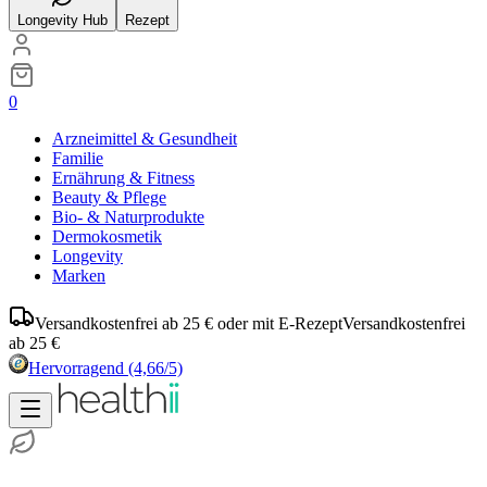
Longevity Hub
Rezept
0
Arzneimittel & Gesundheit
Familie
Ernährung & Fitness
Beauty & Pflege
Bio- & Naturprodukte
Dermokosmetik
Longevity
Marken
Versandkostenfrei ab 25 € oder mit E-Rezept
Versandkostenfrei
ab 25 €
Hervorragend
(4,66/5)