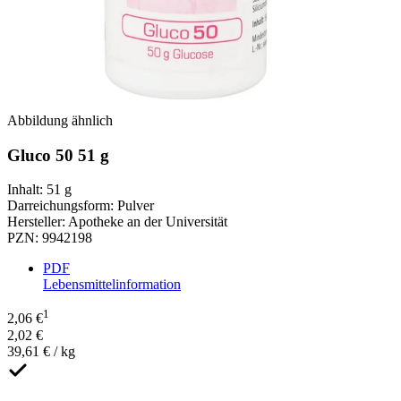
Abbildung ähnlich
Gluco 50 51 g
Inhalt
:
51 g
Darreichungsform
:
Pulver
Hersteller
:
Apotheke an der Universität
PZN
:
9942198
PDF
Lebensmittelinformation
1
2,06 €
2,02 €
39,61 € / kg