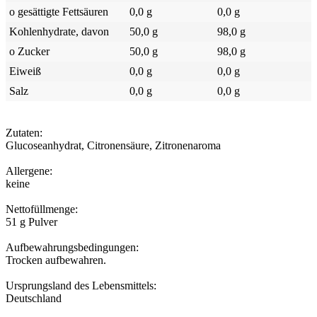
o gesättigte Fettsäuren
0,0 g
0,0 g
Kohlenhydrate, davon
50,0 g
98,0 g
o Zucker
50,0 g
98,0 g
Eiweiß
0,0 g
0,0 g
Salz
0,0 g
0,0 g
Zutaten:
Glucoseanhydrat, Citronensäure, Zitronenaroma
Allergene:
keine
Nettofüllmenge:
51 g Pulver
Aufbewahrungsbedingungen:
Trocken aufbewahren.
Ursprungsland des Lebensmittels:
Deutschland