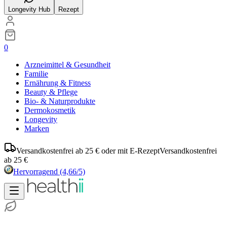
Longevity Hub
Rezept
0
Arzneimittel & Gesundheit
Familie
Ernährung & Fitness
Beauty & Pflege
Bio- & Naturprodukte
Dermokosmetik
Longevity
Marken
Versandkostenfrei ab 25 € oder mit E-Rezept
Versandkostenfrei
ab 25 €
Hervorragend
(4,66/5)