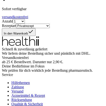
Sofort verfügbar
versandkostenfrei
Anzahl
Rezeptart
In den Warenkorb
Schnell & zuverlässig geliefert
Wir liefern deine Bestellung sicher und
pünktlich
mit
DHL
.
Versandkostenfrei
ab
25
€
Bestellwert. Darunter nur
2,90
€
.
Deine Bedürfnisse im Fokus
Wir prüfen für dich wirklich
jede
Bestellung pharmazeutisch.
Service
Hilfethemen
Zahlung
Versand
Arzneimittel & Rezept
Rücksendung
Qualität & Sicherheit