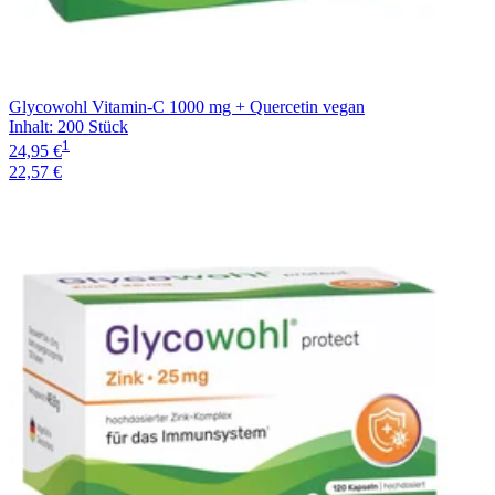
Glycowohl Vitamin-C 1000 mg + Quercetin vegan
Inhalt
:
200 Stück
1
24,95 €
22,57 €