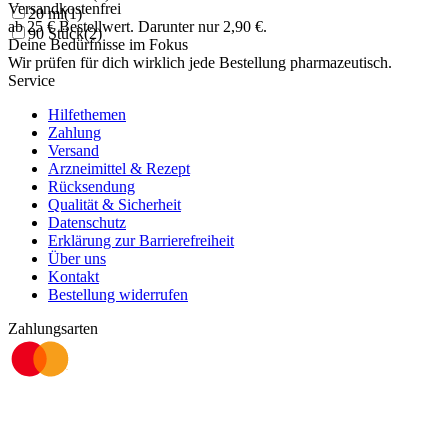
Versandkostenfrei
20 ml
(
1
)
ab
25
€
Bestellwert. Darunter nur
2,90
€
.
90 Stück
(
2
)
Deine Bedürfnisse im Fokus
Wir prüfen für dich wirklich
jede
Bestellung pharmazeutisch.
Service
Hilfethemen
Zahlung
Versand
Arzneimittel & Rezept
Rücksendung
Qualität & Sicherheit
Datenschutz
Erklärung zur Barrierefreiheit
Über uns
Kontakt
Bestellung widerrufen
Zahlungsarten