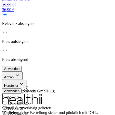
1
39,99 €
36,90 €
Relevanz
absteigend
Preis
aufsteigend
Preis
absteigend
Anwenden
Anzahl
60 Stück
(
1
)
Hersteller
200 Stück
(
3
)
Heilpflanzenwohl GmbH
(
13
)
Anwenden
2X100 ml
(
1
)
50 ml
(
1
)
120 Stück
(
2
)
Schnell & zuverlässig geliefert
100 ml
(
1
)
Wir liefern deine Bestellung sicher und
pünktlich
mit
DHL
.
140 Stück
(
1
)