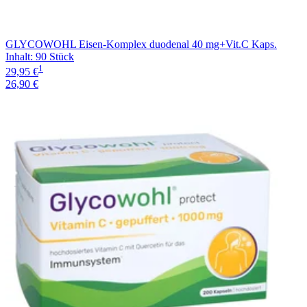
GLYCOWOHL Eisen-Komplex duodenal 40 mg+Vit.C Kaps.
Inhalt
:
90 Stück
1
29,95 €
26,90 €