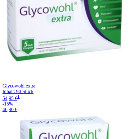
Glycowohl extra
Inhalt
:
90 Stück
1
54,95 €
-15%
46,90 €