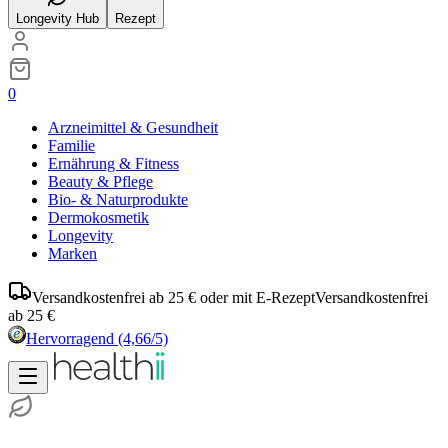
Longevity Hub
Rezept
0
Arzneimittel & Gesundheit
Familie
Ernährung & Fitness
Beauty & Pflege
Bio- & Naturprodukte
Dermokosmetik
Longevity
Marken
Versandkostenfrei ab 25 € oder mit E-Rezept
Versandkostenfrei
ab 25 €
Hervorragend
(4,66/5)