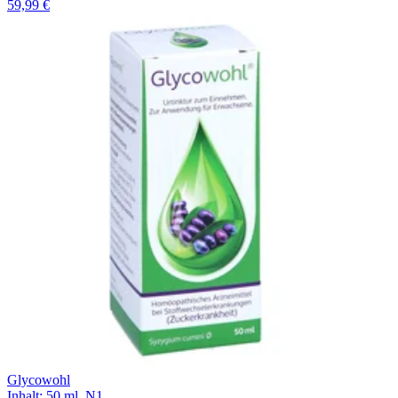
59,99 €
Glycowohl
Inhalt
:
50 ml
,
N1