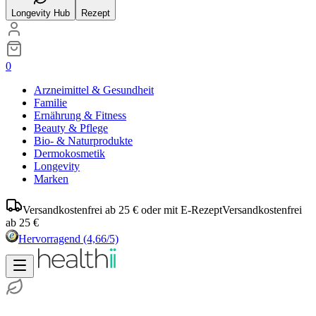
Longevity Hub
Rezept
0
Arzneimittel & Gesundheit
Familie
Ernährung & Fitness
Beauty & Pflege
Bio- & Naturprodukte
Dermokosmetik
Longevity
Marken
Versandkostenfrei ab 25 € oder mit E-Rezept
Versandkostenfrei
ab 25 €
Hervorragend
(4,66/5)