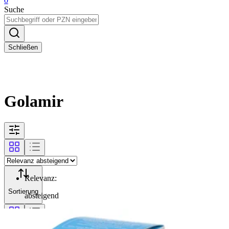
0
Suche
Schließen
Golamir
Relevanz
:
Sortierung
absteigend