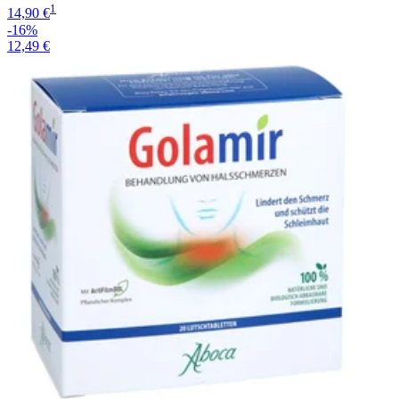
1
14,90 €
-16%
12,49 €