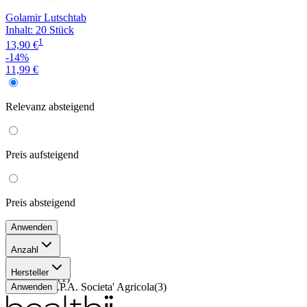
Golamir Lutschtab
Inhalt
:
20 Stück
1
13,90 €
-14%
11,99 €
Relevanz
absteigend
Preis
aufsteigend
Preis
absteigend
Anwenden
Anzahl
30 ml
(
2
)
Hersteller
20 Stück
(
1
)
Aboca S.P.A. Societa' Agricola
(
3
)
Anwenden