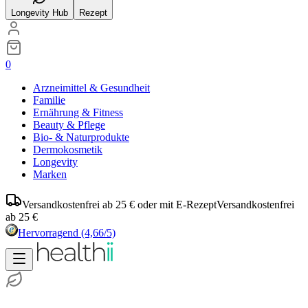
Longevity Hub
Rezept
0
Arzneimittel & Gesundheit
Familie
Ernährung & Fitness
Beauty & Pflege
Bio- & Naturprodukte
Dermokosmetik
Longevity
Marken
Versandkostenfrei ab 25 € oder mit E-Rezept
Versandkostenfrei
ab 25 €
Hervorragend
(4,66/5)