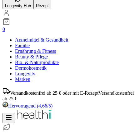
Longevity Hub
Rezept
0
Arzneimittel & Gesundheit
Familie
Ernährung & Fitness
Beauty & Pflege
Bio- & Naturprodukte
Dermokosmetik
Longevity
Marken
Versandkostenfrei ab 25 € oder mit E-Rezept
Versandkostenfrei
ab 25 €
Hervorragend
(4,66/5)