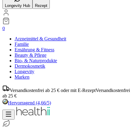
Longevity Hub
Rezept
0
Arzneimittel & Gesundheit
Familie
Ernährung & Fitness
Beauty & Pflege
Bio- & Naturprodukte
Dermokosmetik
Longevity
Marken
Versandkostenfrei ab 25 € oder mit E-Rezept
Versandkostenfrei
ab 25 €
Hervorragend
(4,66/5)