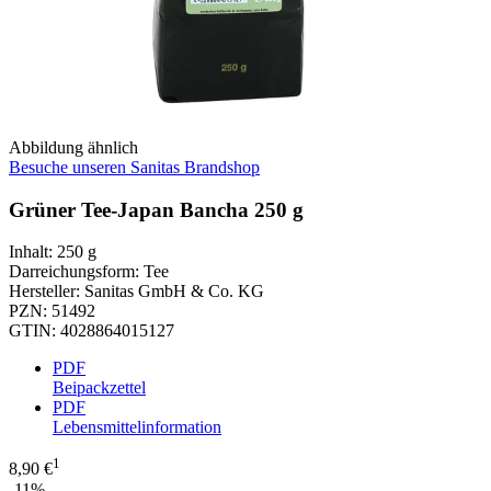
Abbildung ähnlich
Besuche unseren Sanitas Brandshop
Grüner Tee-Japan Bancha 250 g
Inhalt
:
250 g
Darreichungsform
:
Tee
Hersteller
:
Sanitas GmbH & Co. KG
PZN
:
51492
GTIN
:
4028864015127
PDF
Beipackzettel
PDF
Lebensmittelinformation
1
8,90 €
-11%