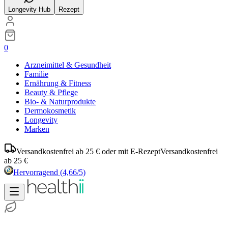
Longevity Hub
Rezept
0
Arzneimittel & Gesundheit
Familie
Ernährung & Fitness
Beauty & Pflege
Bio- & Naturprodukte
Dermokosmetik
Longevity
Marken
Versandkostenfrei ab 25 € oder mit E-Rezept
Versandkostenfrei
ab 25 €
Hervorragend
(4,66/5)