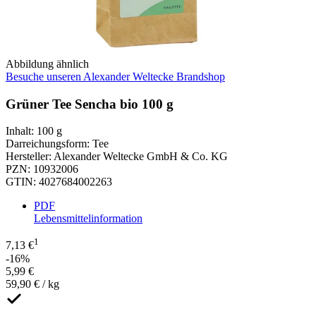
Abbildung ähnlich
Besuche unseren Alexander Weltecke Brandshop
Grüner Tee Sencha bio 100 g
Inhalt
:
100 g
Darreichungsform
:
Tee
Hersteller
:
Alexander Weltecke GmbH & Co. KG
PZN
:
10932006
GTIN
:
4027684002263
PDF
Lebensmittelinformation
1
7,13 €
-16%
5,99 €
59,90 € / kg