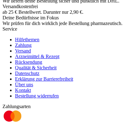
Wir liefern deine Bestellung sicher und
pünktlich
mit
DHL
.
Versandkostenfrei
ab
25
€
Bestellwert. Darunter nur
2,90
€
.
Deine Bedürfnisse im Fokus
Wir prüfen für dich wirklich
jede
Bestellung pharmazeutisch.
Service
Hilfethemen
Zahlung
Versand
Arzneimittel & Rezept
Rücksendung
Qualität & Sicherheit
Datenschutz
Erklärung zur Barrierefreiheit
Über uns
Kontakt
Bestellung widerrufen
Zahlungsarten