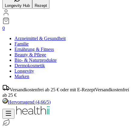
Longevity Hub
Rezept
0
Arzneimittel & Gesundheit
Familie
Ernährung & Fitness
Beauty & Pflege
Bio- & Naturprodukte
Dermokosmetik
Longevity
Marken
Versandkostenfrei ab 25 € oder mit E-Rezept
Versandkostenfrei
ab 25 €
Hervorragend
(4,66/5)