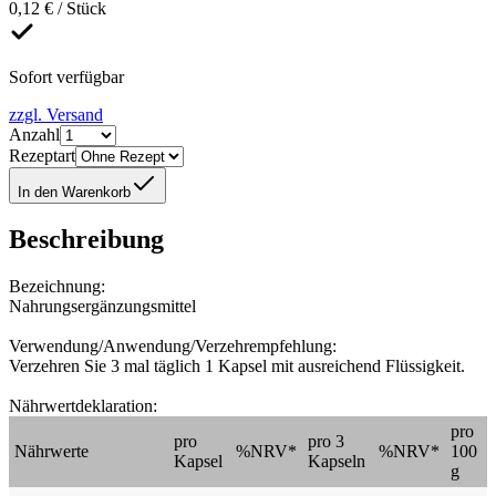
0,12 € / Stück
Sofort verfügbar
zzgl. Versand
Anzahl
Rezeptart
In den Warenkorb
Beschreibung
Bezeichnung:
Nahrungsergänzungsmittel
Verwendung/Anwendung/Verzehrempfehlung:
Verzehren Sie 3 mal täglich 1 Kapsel mit ausreichend Flüssigkeit.
Nährwertdeklaration:
pro
pro
pro 3
Nährwerte
%NRV*
%NRV*
100
Kapsel
Kapseln
g