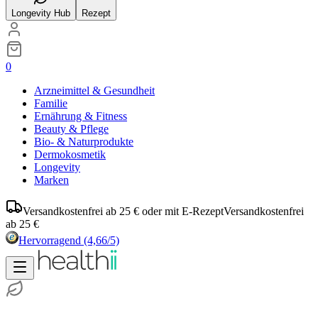
Longevity Hub
Rezept
0
Arzneimittel & Gesundheit
Familie
Ernährung & Fitness
Beauty & Pflege
Bio- & Naturprodukte
Dermokosmetik
Longevity
Marken
Versandkostenfrei ab 25 € oder mit E-Rezept
Versandkostenfrei
ab 25 €
Hervorragend
(4,66/5)