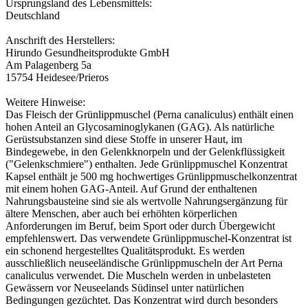
Ursprungsland des Lebensmittels:
Deutschland
Anschrift des Herstellers:
Hirundo Gesundheitsprodukte GmbH
Am Palagenberg 5a
15754 Heidesee/Prieros
Weitere Hinweise:
Das Fleisch der Grünlippmuschel (Perna canaliculus) enthält einen
hohen Anteil an Glycosaminoglykanen (GAG). Als natürliche
Gerüstsubstanzen sind diese Stoffe in unserer Haut, im
Bindegewebe, in den Gelenkknorpeln und der Gelenkflüssigkeit
("Gelenkschmiere") enthalten. Jede Grünlippmuschel Konzentrat
Kapsel enthält je 500 mg hochwertiges Grünlippmuschelkonzentrat
mit einem hohen GAG-Anteil. Auf Grund der enthaltenen
Nahrungsbausteine sind sie als wertvolle Nahrungsergänzung für
ältere Menschen, aber auch bei erhöhten körperlichen
Anforderungen im Beruf, beim Sport oder durch Übergewicht
empfehlenswert. Das verwendete Grünlippmuschel-Konzentrat ist
ein schonend hergestelltes Qualitätsprodukt. Es werden
ausschließlich neuseeländische Grünlippmuscheln der Art Perna
canaliculus verwendet. Die Muscheln werden in unbelasteten
Gewässern vor Neuseelands Südinsel unter natürlichen
Bedingungen gezüchtet. Das Konzentrat wird durch besonders