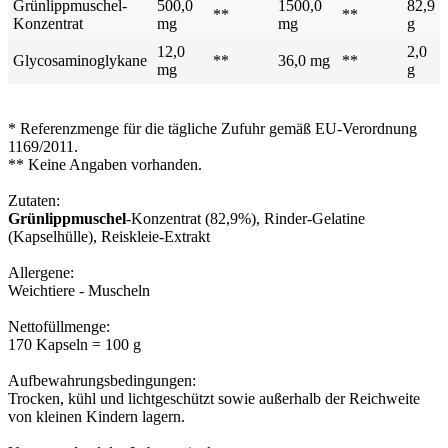
Grünlippmuschel-
500,0
1500,0
82,9
**
**
Konzentrat
mg
mg
g
12,0
2,0
Glycosaminoglykane
**
36,0 mg
**
mg
g
* Referenzmenge für die tägliche Zufuhr gemäß EU-Verordnung
1169/2011.
** Keine Angaben vorhanden.
Zutaten:
Grünlippmuschel
-Konzentrat (82,9%), Rinder-Gelatine
(Kapselhülle), Reiskleie-Extrakt
Allergene:
Weichtiere - Muscheln
Nettofüllmenge:
170 Kapseln = 100 g
Aufbewahrungsbedingungen:
Trocken, kühl und lichtgeschützt sowie außerhalb der Reichweite
von kleinen Kindern lagern.