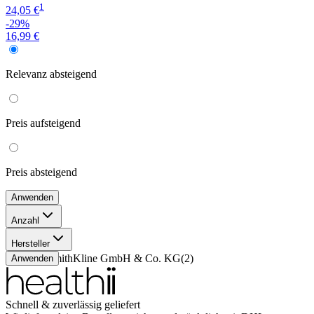
1
24,05 €
-29%
16,99 €
Relevanz
absteigend
Preis
aufsteigend
Preis
absteigend
Anwenden
Anzahl
1 Stück
(
2
)
Hersteller
GlaxoSmithKline GmbH & Co. KG
(
2
)
Anwenden
Schnell & zuverlässig geliefert