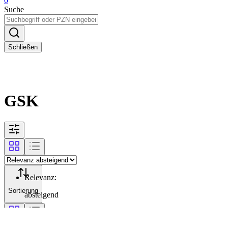
0
Suche
Schließen
GSK
Relevanz
:
Sortierung
absteigend