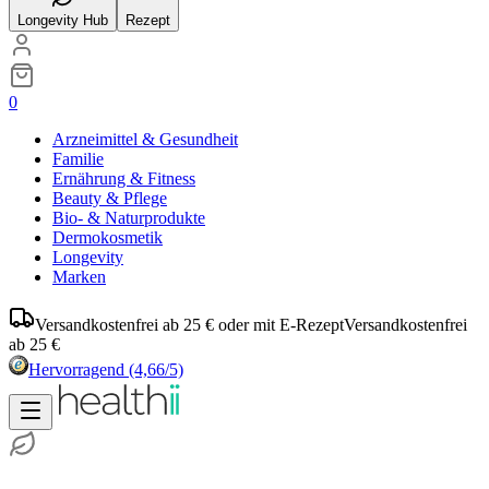
Longevity Hub
Rezept
0
Arzneimittel & Gesundheit
Familie
Ernährung & Fitness
Beauty & Pflege
Bio- & Naturprodukte
Dermokosmetik
Longevity
Marken
Versandkostenfrei ab 25 € oder mit E-Rezept
Versandkostenfrei
ab 25 €
Hervorragend
(4,66/5)