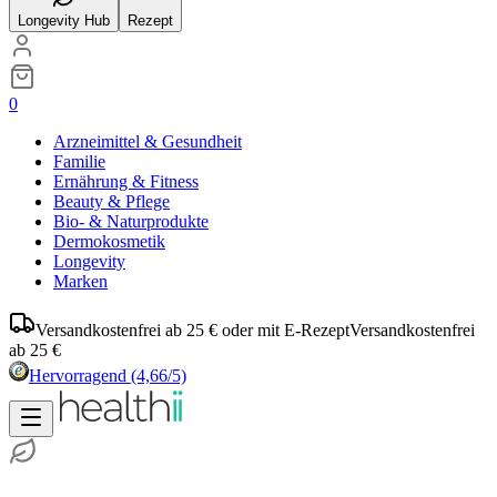
Longevity Hub
Rezept
0
Arzneimittel & Gesundheit
Familie
Ernährung & Fitness
Beauty & Pflege
Bio- & Naturprodukte
Dermokosmetik
Longevity
Marken
Versandkostenfrei ab 25 € oder mit E-Rezept
Versandkostenfrei
ab 25 €
Hervorragend
(4,66/5)