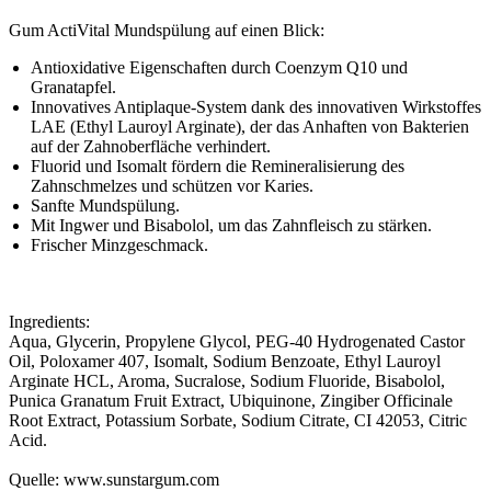
Gum ActiVital Mundspülung auf einen Blick:
Antioxidative Eigenschaften durch Coenzym Q10 und
Granatapfel.
Innovatives Antiplaque-System dank des innovativen Wirkstoffes
LAE (Ethyl Lauroyl Arginate), der das Anhaften von Bakterien
auf der Zahnoberfläche verhindert.
Fluorid und Isomalt fördern die Remineralisierung des
Zahnschmelzes und schützen vor Karies.
Sanfte Mundspülung.
Mit Ingwer und Bisabolol, um das Zahnfleisch zu stärken.
Frischer Minzgeschmack.
Ingredients:
Aqua, Glycerin, Propylene Glycol, PEG-40 Hydrogenated Castor
Oil, Poloxamer 407, Isomalt, Sodium Benzoate, Ethyl Lauroyl
Arginate HCL, Aroma, Sucralose, Sodium Fluoride, Bisabolol,
Punica Granatum Fruit Extract, Ubiquinone, Zingiber Officinale
Root Extract, Potassium Sorbate, Sodium Citrate, CI 42053, Citric
Acid.
Quelle: www.sunstargum.com