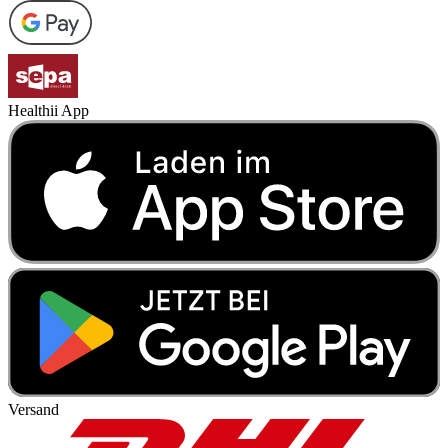
Healthii App
Versand