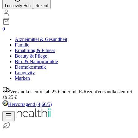
Longevity Hub
Rezept
0
Arzneimittel & Gesundheit
Familie
Ernährung & Fitness
Beauty & Pflege
Bio- & Naturprodukte
Dermokosmetik
Longevity
Marken
Versandkostenfrei ab 25 € oder mit E-Rezept
Versandkostenfrei
ab 25 €
Hervorragend
(4,66/5)