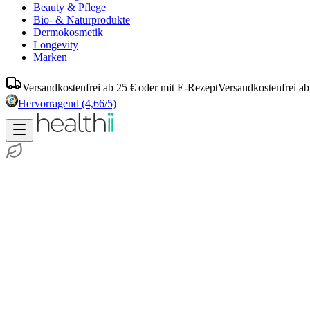
Beauty & Pflege
Bio- & Naturprodukte
Dermokosmetik
Longevity
Marken
Versandkostenfrei ab 25 € oder mit E-Rezept
Versandkostenfrei ab
Hervorragend
(4,66/5)