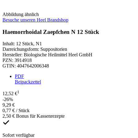
Abbildung ähnlich
Besuche unseren Heel Brandshop
Haemorrhoidal Zaepfchen N 12 Stück
Inhalt
:
12 Stück
,
N1
Darreichungsform
:
Suppositorien
Hersteller
:
Biologische Heilmittel Heel GmbH
PZN
:
3914918
GTIN
:
4047642006348
PDF
Beipackzettel
1
12,52 €
-26%
9,29 €
0,77 € / Stück
2,50 € Bonus für Kassenrezepte
Sofort verfügbar