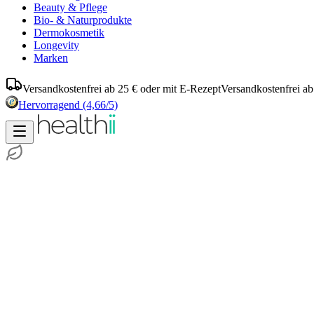
Beauty & Pflege
Bio- & Naturprodukte
Dermokosmetik
Longevity
Marken
Versandkostenfrei ab 25 € oder mit E-Rezept
Versandkostenfrei ab
Hervorragend
(4,66/5)