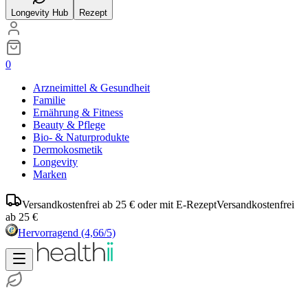
Longevity Hub
Rezept
0
Arzneimittel & Gesundheit
Familie
Ernährung & Fitness
Beauty & Pflege
Bio- & Naturprodukte
Dermokosmetik
Longevity
Marken
Versandkostenfrei ab 25 € oder mit E-Rezept
Versandkostenfrei
ab 25 €
Hervorragend
(4,66/5)