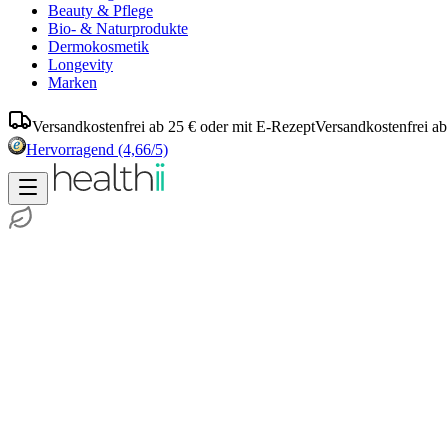
Beauty & Pflege
Bio- & Naturprodukte
Dermokosmetik
Longevity
Marken
Versandkostenfrei ab 25 € oder mit E-Rezept
Versandkostenfrei ab
Hervorragend
(4,66/5)