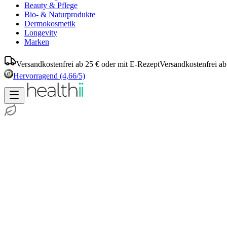
Beauty & Pflege
Bio- & Naturprodukte
Dermokosmetik
Longevity
Marken
Versandkostenfrei ab 25 € oder mit E-Rezept
Versandkostenfrei ab
Hervorragend
(4,66/5)