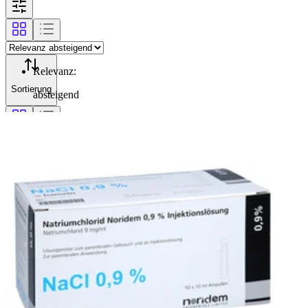
Relevanz
:
Sortierung
absteigend
Filterung