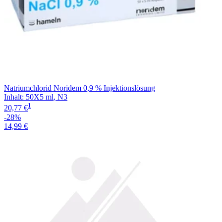
Natriumchlorid Noridem 0,9 % Injektionslösung
Inhalt
:
50X5 ml
,
N3
1
20,77 €
-28%
14,99 €