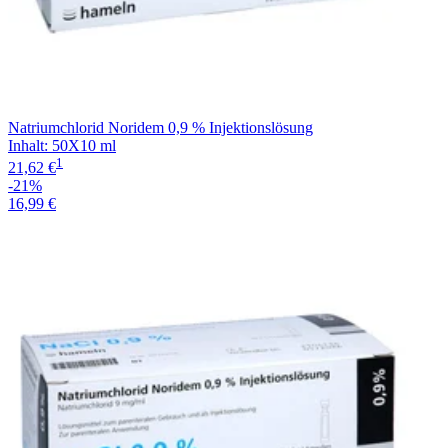
Natriumchlorid Noridem 0,9 % Injektionslösung
Inhalt
:
50X10 ml
1
21,62 €
-21%
16,99 €