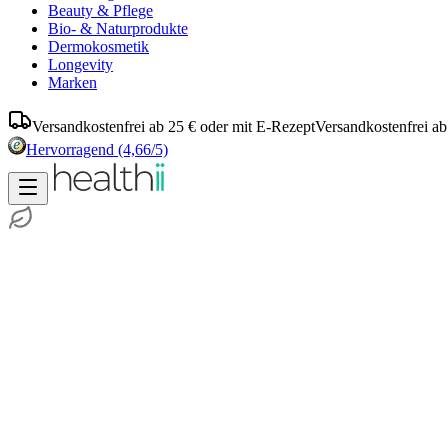
Beauty & Pflege
Bio- & Naturprodukte
Dermokosmetik
Longevity
Marken
Versandkostenfrei ab 25 € oder mit E-Rezept
Versandkostenfrei ab
Hervorragend
(4,66/5)